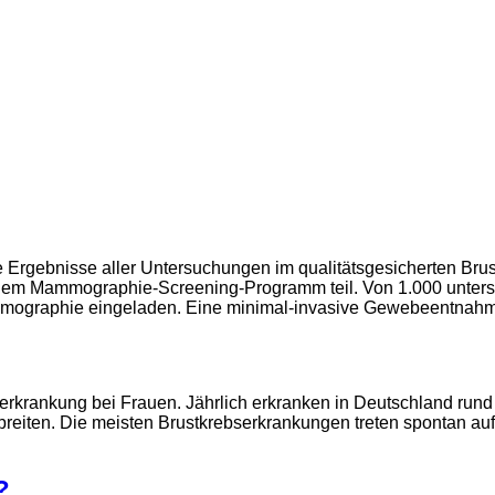
e Ergebnisse aller Untersuchungen im qualitätsgesicherten B
 dem Mammographie-Screening-Programm teil. Von 1.000 unters
mmographie eingeladen. Eine minimal-invasive Gewebeentnahm
serkrankung bei Frauen. Jährlich erkranken in Deutschland run
reiten. Die meisten Brustkrebserkrankungen treten spontan auf.
?