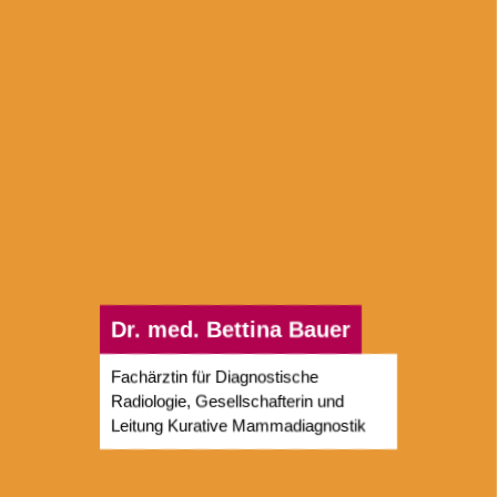
Dr. med. Bettina Bauer
Fachärztin für Diagnostische
Radiologie, Gesellschafterin und
Leitung Kurative Mammadiagnostik