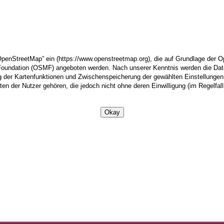
“OpenStreetMap” ein (https://www.openstreetmap.org), die auf Grundlage d
Foundation (OSMF) angeboten werden. Nach unserer Kenntnis werden die Da
g der Kartenfunktionen und Zwischenspeicherung der gewählten Einstellunge
n der Nutzer gehören, die jedoch nicht ohne deren Einwilligung (im Regelfal